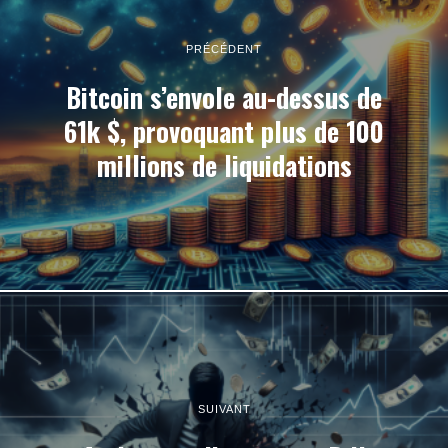
PRÉCÉDENT
Bitcoin s’envole au-dessus de
61k $, provoquant plus de 100
millions de liquidations
SUIVANT