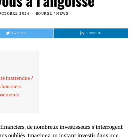
ous à l’angoisse
OCTOBRE 2024
BOURSE
/
NEWS
TWITTER
LINKEDIN
ité inattendue ?
 boursiers
issements
s financiers, de nombreux investisseurs s’interrogent
emps oubliés. Imaginez un instant investir dans une