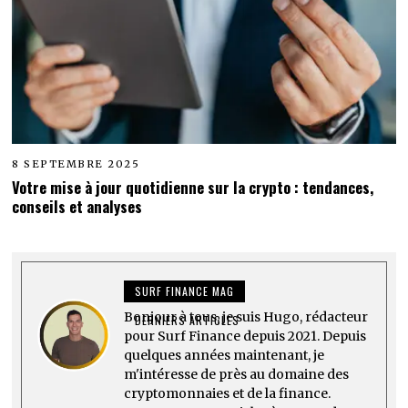
8 SEPTEMBRE 2025
Votre mise à jour quotidienne sur la crypto : tendances,
conseils et analyses
SURF FINANCE MAG
Bonjour à tous, je suis Hugo, rédacteur
DERNIERS ARTICLES
pour Surf Finance depuis 2021. Depuis
quelques années maintenant, je
m'intéresse de près au domaine des
cryptomonnaies et de la finance.