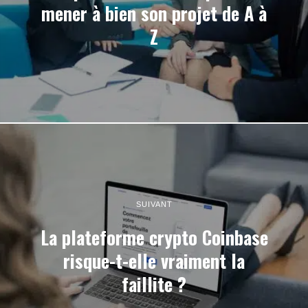
mener à bien son projet de A à
Z
SUIVANT
La plateforme crypto Coinbase
risque-t-elle vraiment la
faillite ?