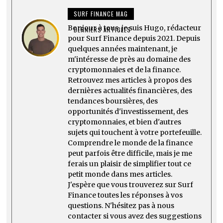
SURF FINANCE MAG
Bonjour à tous, je suis Hugo, rédacteur
DERNIERS ARTICLES
pour Surf Finance depuis 2021. Depuis
quelques années maintenant, je
m'intéresse de près au domaine des
cryptomonnaies et de la finance.
Retrouvez mes articles à propos des
dernières actualités financières, des
tendances boursières, des
opportunités d'investissement, des
cryptomonnaies, et bien d'autres
sujets qui touchent à votre portefeuille.
Comprendre le monde de la finance
peut parfois être difficile, mais je me
ferais un plaisir de simplifier tout ce
petit monde dans mes articles.
J'espère que vous trouverez sur Surf
Finance toutes les réponses à vos
questions. N'hésitez pas à nous
contacter si vous avez des suggestions