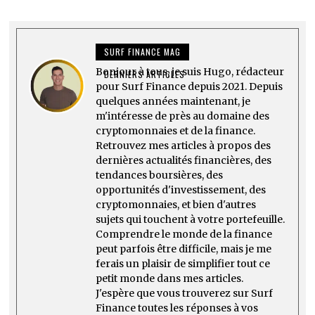
SURF FINANCE MAG
Bonjour à tous, je suis Hugo, rédacteur
DERNIERS ARTICLES
pour Surf Finance depuis 2021. Depuis
quelques années maintenant, je
m'intéresse de près au domaine des
cryptomonnaies et de la finance.
Retrouvez mes articles à propos des
dernières actualités financières, des
tendances boursières, des
opportunités d'investissement, des
cryptomonnaies, et bien d'autres
sujets qui touchent à votre portefeuille.
Comprendre le monde de la finance
peut parfois être difficile, mais je me
ferais un plaisir de simplifier tout ce
petit monde dans mes articles.
J'espère que vous trouverez sur Surf
Finance toutes les réponses à vos